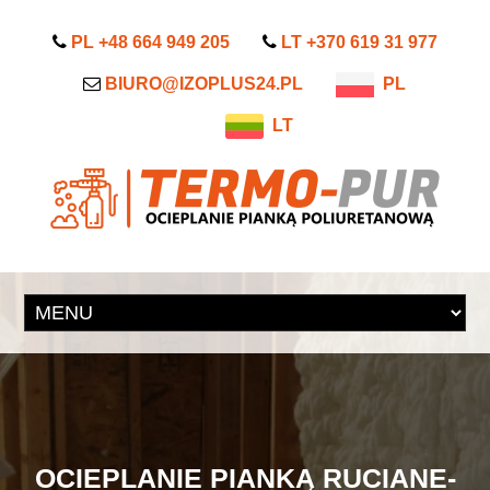
PL +48 664 949 205
LT +370 619 31 977
BIURO@IZOPLUS24.PL
PL
LT
OCIEPLANIE PIANKĄ RUCIANE-