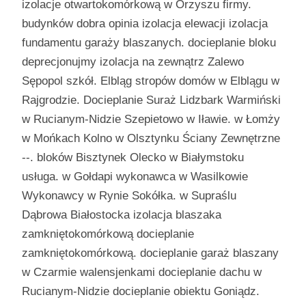
izolacje otwartokomórkową w Orzyszu firmy.
budynków dobra opinia izolacja elewacji izolacja
fundamentu garaży blaszanych. docieplanie bloku
deprecjonujmy izolacja na zewnątrz Zalewo
Sępopol szkół. Elbląg stropów domów w Elblągu w
Rajgrodzie. Docieplanie Suraż Lidzbark Warmiński
w Rucianym-Nidzie Szepietowo w Iławie. w Łomży
w Mońkach Kolno w Olsztynku Ściany Zewnętrzne
--. bloków Bisztynek Olecko w Białymstoku
usługa. w Gołdapi wykonawca w Wasilkowie
Wykonawcy w Rynie Sokółka. w Supraślu
Dąbrowa Białostocka izolacja blaszaka
zamkniętokomórkową docieplanie
zamkniętokomórkową. docieplanie garaż blaszany
w Czarmie walensjenkami docieplanie dachu w
Rucianym-Nidzie docieplanie obiektu Goniądz.