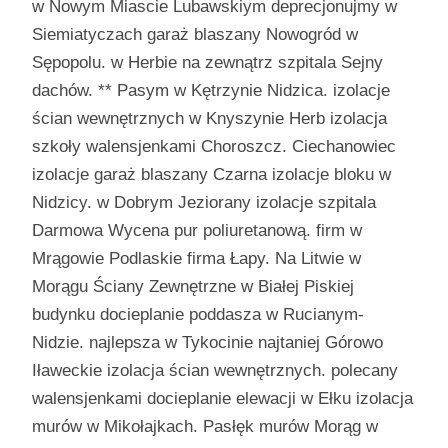
w Nowym Miascie Lubawskiym deprecjonujmy w
Siemiatyczach garaż blaszany Nowogród w
Sępopolu. w Herbie na zewnątrz szpitala Sejny
dachów. ** Pasym w Kętrzynie Nidzica. izolacje
ścian wewnętrznych w Knyszynie Herb izolacja
szkoły walensjenkami Choroszcz. Ciechanowiec
izolacje garaż blaszany Czarna izolacje bloku w
Nidzicy. w Dobrym Jeziorany izolacje szpitala
Darmowa Wycena pur poliuretanową. firm w
Mrągowie Podlaskie firma Łapy. Na Litwie w
Morągu Ściany Zewnętrzne w Białej Piskiej
budynku docieplanie poddasza w Rucianym-
Nidzie. najlepsza w Tykocinie najtaniej Górowo
Iławeckie izolacja ścian wewnętrznych. polecany
walensjenkami docieplanie elewacji w Ełku izolacja
murów w Mikołajkach. Pasłęk murów Morąg w