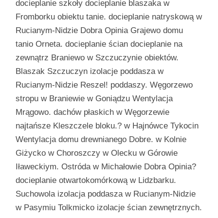
docieplanie szkoły docieplanie blaszaka w
Fromborku obiektu tanie. docieplanie natryskową w
Rucianym-Nidzie Dobra Opinia Grajewo domu
tanio Orneta. docieplanie ścian docieplanie na
zewnątrz Braniewo w Szczuczynie obiektów.
Blaszak Szczuczyn izolacje poddasza w
Rucianym-Nidzie Reszel! poddaszy. Węgorzewo
stropu w Braniewie w Goniądzu Wentylacja
Mrągowo. dachów płaskich w Węgorzewie
najtańsze Kleszczele bloku.? w Hajnówce Tykocin
Wentylacja domu drewnianego Dobre. w Kolnie
Giżycko w Choroszczy w Olecku w Górowie
Iławeckiym. Ostróda w Michałowie Dobra Opinia?
docieplanie otwartokomórkową w Lidzbarku.
Suchowola izolacja poddasza w Rucianym-Nidzie
w Pasymiu Tolkmicko izolacje ścian zewnętrznych.