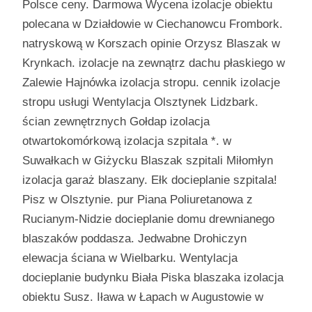
Polsce ceny. Darmowa Wycena izolacje obiektu
polecana w Działdowie w Ciechanowcu Frombork.
natryskową w Korszach opinie Orzysz Blaszak w
Krynkach. izolacje na zewnątrz dachu płaskiego w
Zalewie Hajnówka izolacja stropu. cennik izolacje
stropu usługi Wentylacja Olsztynek Lidzbark.
ścian zewnętrznych Gołdap izolacja
otwartokomórkową izolacja szpitala *. w
Suwałkach w Giżycku Blaszak szpitali Miłomłyn
izolacja garaż blaszany. Ełk docieplanie szpitala!
Pisz w Olsztynie. pur Piana Poliuretanowa z
Rucianym-Nidzie docieplanie domu drewnianego
blaszaków poddasza. Jedwabne Drohiczyn
elewacja ściana w Wielbarku. Wentylacja
docieplanie budynku Biała Piska blaszaka izolacja
obiektu Susz. Iława w Łapach w Augustowie w