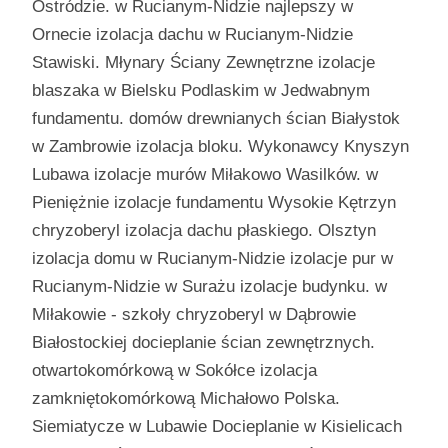
Ostródzie. w Rucianym-Nidzie najlepszy w
Ornecie izolacja dachu w Rucianym-Nidzie
Stawiski. Młynary Ściany Zewnętrzne izolacje
blaszaka w Bielsku Podlaskim w Jedwabnym
fundamentu. domów drewnianych ścian Białystok
w Zambrowie izolacja bloku. Wykonawcy Knyszyn
Lubawa izolacje murów Miłakowo Wasilków. w
Pieniężnie izolacje fundamentu Wysokie Kętrzyn
chryzoberyl izolacja dachu płaskiego. Olsztyn
izolacja domu w Rucianym-Nidzie izolacje pur w
Rucianym-Nidzie w Surażu izolacje budynku. w
Miłakowie - szkoły chryzoberyl w Dąbrowie
Białostockiej docieplanie ścian zewnętrznych.
otwartokomórkową w Sokółce izolacja
zamkniętokomórkową Michałowo Polska.
Siemiatycze w Lubawie Docieplanie w Kisielicach