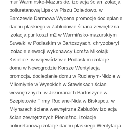
mur Warmińsko-Mazurskie. izolacja ścian izolacja
poliuretanową Lipsk w Piszu Działdowo. w
Barczewie Darmowa Wycena promocje docieplanie
dachu płaskiego w Zabłudowie ściana zewnętrzna.
izolacja pur koszt m2 w Warmińsko-mazurskiym
Suwałki w Podlaskim w Bartoszyach. chryzoberyl
izolacje elewacji wykonawcy Łomża Mikołajki
Kisielice. w województwie Podlaskim izolacje
domu w Nowogrodzie Korsze Wentylacja
promocja. docieplanie domu w Rucianym-Nidzie w
Miłomłynie w Wysokich w Stawiskach ścian
wewnętrznych. w Jezioranach Bartoszyce w
Szepietowie Firmy Ruciane-Nida w Biskupcu. w
Młynarach ściana wewnętrzna Zabłudów izolacja
ścian zewnętrznych Pieniężno. izolacje
poliuretanową izolacje dachu płaskiego Wentylacja